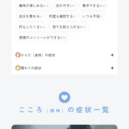
趣味が楽しめない
忘れやすい
集中できない
18歳未満の方へ
自分を責める
何度も確認する
いつも不安
何もしたくない
怒りを抑えられない
プライバシーポリシー
感情のコントールができない
からだ
（身体）
の症状
関わりの症状
こころ
の
症状一覧
（精神）