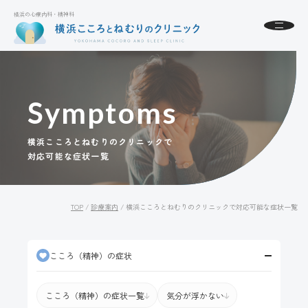
横浜の心療内科・精神科
横浜の心療内科・精神科
About
横浜こころとねむりのクリニックとは
Symptoms
初めての方へ
Menu
診療案内
横浜こころとねむりのクリニックで
対応可能な症状一覧
Access
アクセス
FAQ
よくある質問
TOP
/
診療案内
/
横浜こころとねむりのクリニックで対応可能な症状一覧
News
お知らせ
こころ
（精神）
の症状
24時間受付中
WEB予約
こころ（精神）の症状一覧
気分が浮かない