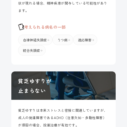
状が現れる場合、精神疾患が関与している可能性があり
ます。
考えられる病名の一部
自律神経失調症
うつ病
適応障害
統合失調症
貧乏ゆすりが
止まらない
貧乏ゆすりは本来ストレスと密接に関連していますが、
成人の発達障害であるADHD（注意欠如・多動性障害）
が原因の場合、投薬治療が有効です。