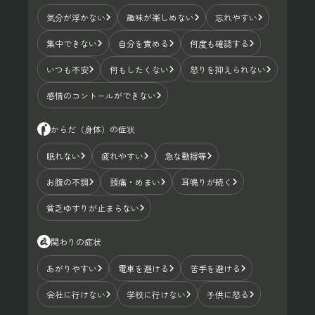
気分が浮かない
趣味が楽しめない
忘れやすい
集中できない
自分を責める
何度も確認する
いつも不安
何もしたくない
怒りを抑えられない
感情のコントールができない
からだ（身体）の症状
眠れない
疲れやすい
急な動揺等
お腹の不調
頭痛・めまい
耳鳴りが続く
貧乏ゆすりが止まらない
関わりの症状
あがりやすい
電車を避ける
苦手を避ける
会社に行けない
学校に行けない
子供に怒る