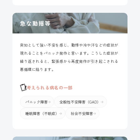
急な動揺等
突如として強い不安を感じ、動悸や冷や汗などの症状が
現れることをパニック発作と言います。こうした症状が
繰り返されると、緊張感から再度発作が引き起こされる
悪循環に陥ります。
考えられる病名の一部
パニック障害
全般性不安障害（GAD）
睡眠障害（不眠症）
社会不安障害