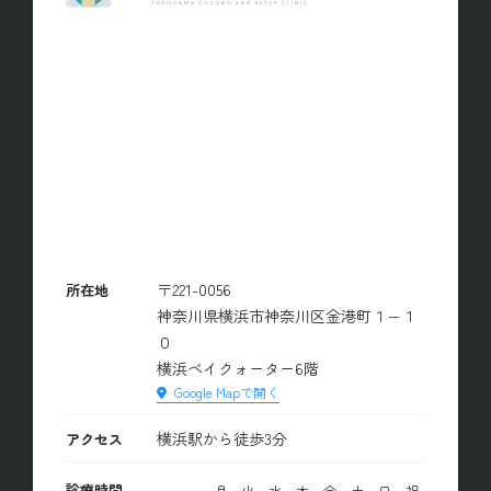
〒221-0056
所在地
神奈川県横浜市神奈川区金港町１−１
０
横浜ベイクォーター6階
Google Mapで開く
横浜駅から徒歩3分
アクセス
診療時間
月
火
水
木
金
土
日
祝