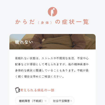
からだ
の
症状一覧
（身体）
眠れない
夜眠れない状態は、ストレスや不規則な生活、不安や心
配事などが原因として考えられますが、他の精神疾患や
身体的な病状と関連していることもあります。不眠が長
く続く場合は早めにご相談ください。
考えられる病名の一部
睡眠障害（不眠症）
社会不安障害